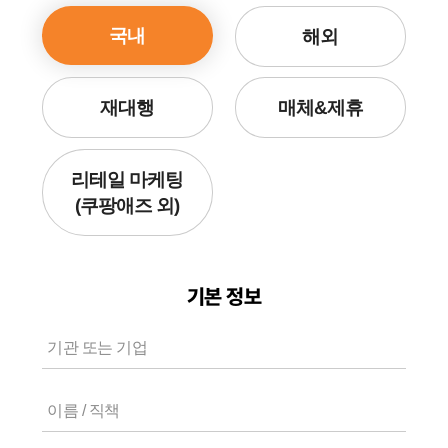
국내
해외
매체&제휴
재대행
리테일 마케팅
(쿠팡애즈 외)
기본 정보